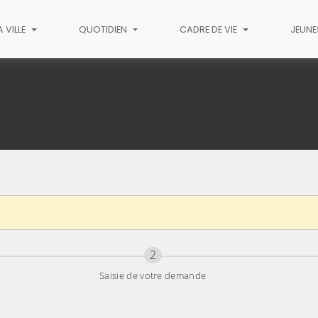
 VILLE
QUOTIDIEN
CADRE DE VIE
JEUNE
Acte de mariage
Étape
sur 3
2
Saisie de votre demande