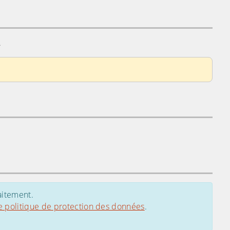
.
aitement.
e politique de protection des données
.