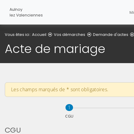
Aulnoy
MA
lez Valenciennes
Vous êtes ici :
Accueil
Vos démarches
Demande d'actes
Acte de mariage
Les champs marqués de
*
sont obligatoires.
Étape
sur 3
1
CGU
CGU