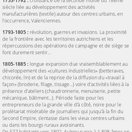
1755-1792 :
croissance de la seconde moitié du 18ème
siècle liée au développement des activités
manufacturières (textile) autour des centres urbains, en
l’occurrence, Valenciennes.
1793-1805 :
révolution, guerres et invasions. La proximité
de la frontière avec les territoires autrichiens et les
répercussions des opérations de campagne et de siège se
font durement sentir…
1805-1885 :
longue expansion due vraisemblablement au
développement des «cultures industrielles» (betteraves,
chicorée, lin) et de la reprise de la diffusion du «travail à
façon» (broderie, filage, tissage…) voire d’activités liées à la
présence d’ateliers (chaudronnerie, menuiserie, petite
mécanique, bâtiment…). Période faste pour les
entrepreneurs de la grande ville d’à côté, noire pour le
prolétariat misérable de journaliers qui jusqu’à la fin du
Second Empire, s’entasse dans les vieux centres urbains
ou dans les bourgs ruraux avoisinants.
De 577 habitants vers 1802, Aulnoy passe à 1 808 âmes en