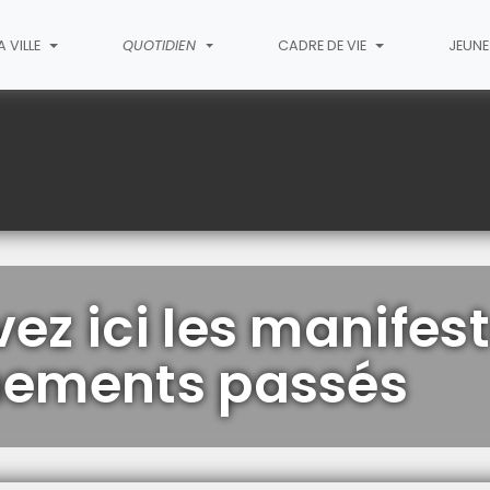
 VILLE
QUOTIDIEN
CADRE DE VIE
JEUN
ez ici les manifes
nements passés