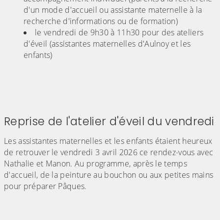
d'un mode d'accueil ou assistante maternelle à la
recherche d'informations ou de formation)
le vendredi de 9h30 à 11h30 pour des ateliers
d'éveil (assistantes maternelles d'Aulnoy et les
enfants)
Reprise de l'atelier d'éveil du vendredi
Les assistantes maternelles et les enfants étaient heureux
de retrouver le vendredi 3 avril 2026 ce rendez-vous avec
Nathalie et Manon. Au programme, après le temps
d'accueil, de la peinture au bouchon ou aux petites mains
pour préparer Pâques.
(Cliquez sur l'image pour l'agrandir)
(Cliquez sur l'image pour l'agr
(Cliquez sur l'image pour l'agrandir)
(Cliquez sur l'image pour l'agr
(Cliquez sur l'image pour l'agrandir)
(Cliquez sur l'image pour l'agr
(Cliquez sur l'image pour l'agrandir)
(Cliquez sur l'image pour l'agr
(Cliquez sur l'image pour l'agrandir)
(Cliquez sur l'image pour l'agr
(Cliquez sur l'image pour l'agrandir)
(Cliquez sur l'image pour l'agr
(Cliquez sur l'image pour l'agrandir)
(Cliquez sur l'image pour l'agr
(Cliquez sur l'image pour l'agrandir)