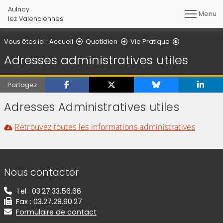
Aulnoy
Menu
lez Valenciennes
Adresses admi
Vous êtes ici :
Accueil
Quotidien
Vie Pratique
Adresses administratives utiles
Partagez
Adresses Administratives utiles
Retrouvez toutes les informations administratives
Informations de contact
Nous contacter
Tel : 03.27.33.56.66
Fax : 03.27.28.90.27
Formulaire de contact