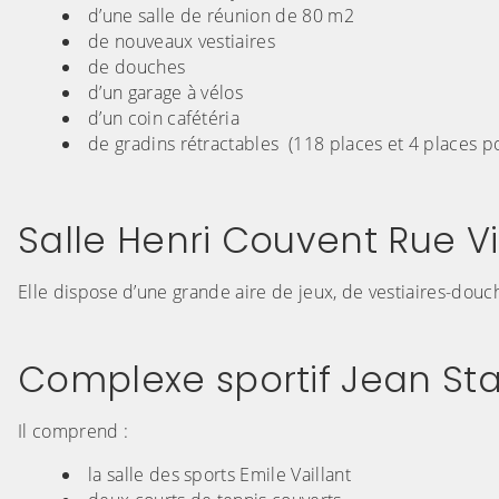
d’une salle de réunion de 80 m2
de nouveaux vestiaires
de douches
d’un garage à vélos
d’un coin cafétéria
de gradins rétractables (118 places et 4 places p
(Cliquez sur l'image pour l'agrandir)
(Cliquez sur l'
(Cliquez sur l'image pour l'agrandir)
(Cliquez sur l'
(Cliquez sur l'image pour l'agrandir)
Salle Henri Couvent Rue V
Elle dispose d’une grande aire de jeux, de vestiaires-dou
(Cliquez sur l'image pour l'agrandir)
Complexe sportif Jean Sta
Il comprend :
la salle des sports Emile Vaillant