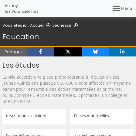
Aulnoy
Menu
lez Valenciennes
Education
Vous êtes ici :
Accueil
Jeunesse
Education
Partagez
Les études
La ville accorde une place prépondérante à l’éducation des
jeunes Aulnésiens puisque 900 000 € sont affectés en moyenne
par an pour l’ensemble des écoles maternelles et primaires.
Aulnoy compte 3 écoles maternelles, 2 primaires, un collège et
une université.
Inscriptions scolaires
Ecoles maternelles
Ecoles élémentaires
Accueil péri-scolaire